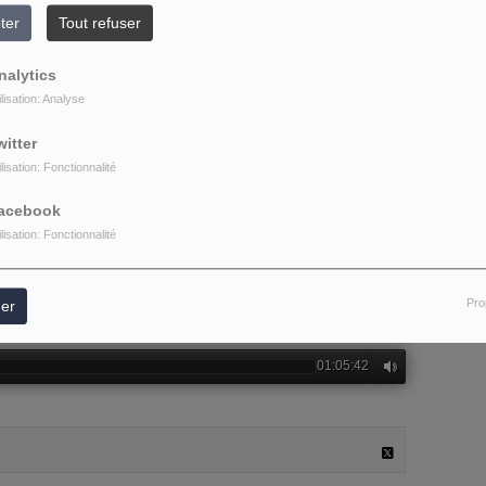
ter
Tout refuser
nalytics
ilisation: Analyse
witter
ilisation: Fonctionnalité
acebook
ilisation: Fonctionnalité
Pro
er
01:05:42