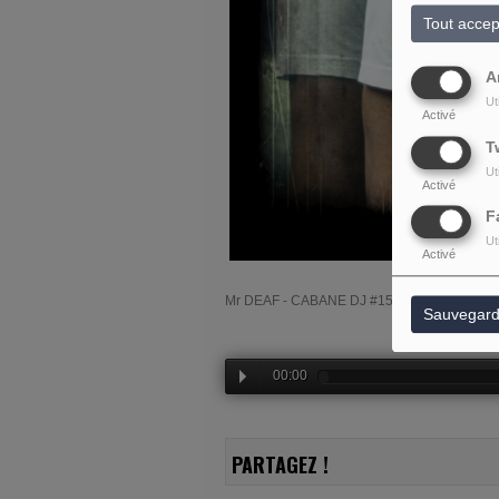
Tout accep
A
Ut
Activé
T
Ut
Activé
F
Ut
Activé
Mr DEAF - CABANE DJ #15
Sauvegard
00:00
PARTAGEZ !