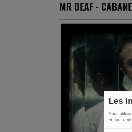
MR DEAF - CABANE
Les i
Nous utiliso
et pour amél