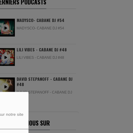
ERNIERS PODCASTS
MADYSCO- CABANE DJ #54
MADYSCO- CABANE DJ #54
LILI VIBES - CABANE DJ #48
LILI VIBES - CABANE DJ #48
DAVID STEPANOFF - CABANE DJ
#48
DAVID STEPANOFF - CABANE DJ
#48
ur notre site
ETROUVEZ-NOUS SUR