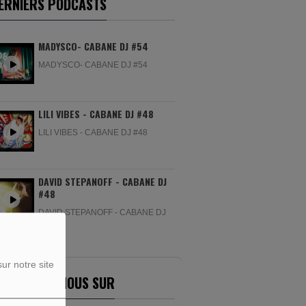
ERNIERS PODCASTS
MADYSCO- CABANE DJ #54
MADYSCO- CABANE DJ #54
LILI VIBES - CABANE DJ #48
LILI VIBES - CABANE DJ #48
DAVID STEPANOFF - CABANE DJ
#48
DAVID STEPANOFF - CABANE DJ
#48
ur notre site
ETROUVEZ-NOUS SUR