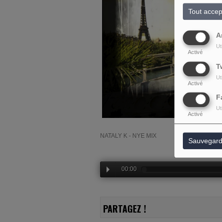
Tout accep
A
Ut
Activé
T
Ut
Activé
F
Ut
Activé
NATALY K - NYE MIX
Sauvegard
00:00
PARTAGEZ !