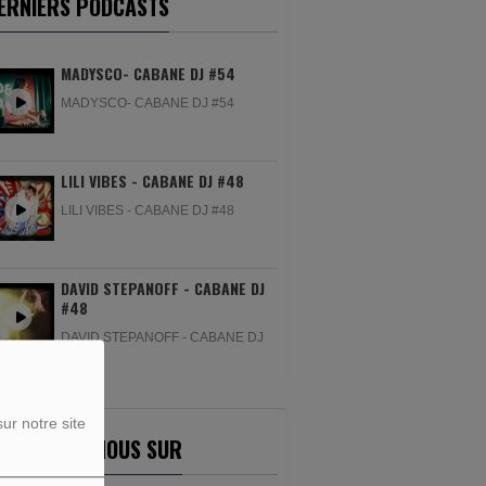
ERNIERS PODCASTS
MADYSCO- CABANE DJ #54
MADYSCO- CABANE DJ #54
LILI VIBES - CABANE DJ #48
LILI VIBES - CABANE DJ #48
DAVID STEPANOFF - CABANE DJ
#48
DAVID STEPANOFF - CABANE DJ
#48
ur notre site
ETROUVEZ-NOUS SUR