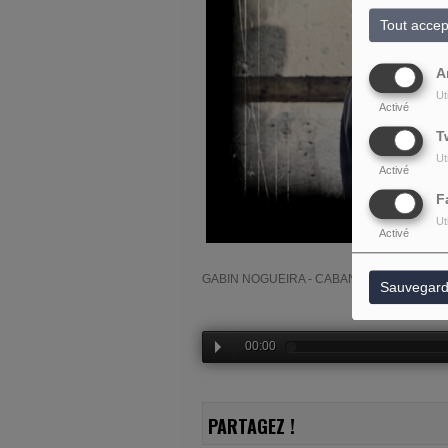
Tout accep
A
Ut
Activé
T
Ut
Activé
F
Ut
Activé
GABIN NOGUEIRA - CABANE DJ #24
Sauvegard
00:00
PARTAGEZ !