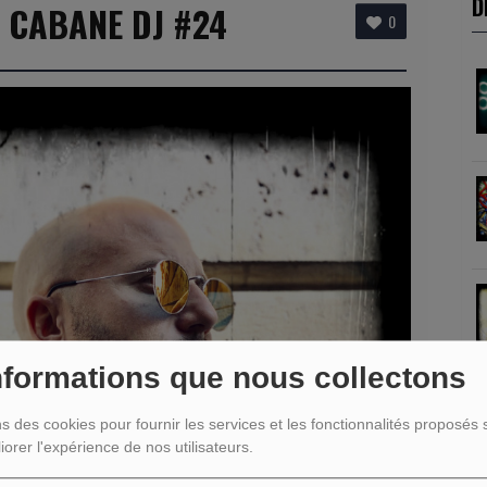
D
 CABANE DJ #24
0
nformations que nous collectons
ns des cookies pour fournir les services et les fonctionnalités proposés s
R
iorer l'expérience de nos utilisateurs.