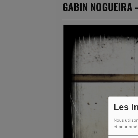
GABIN NOGUEIRA -
Les i
Nous utiliso
et pour amél