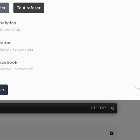
ter
Tout refuser
nalytics
ilisation: Analyse
witter
ilisation: Fonctionnalité
acebook
ilisation: Fonctionnalité
Pro
er
01:00:57