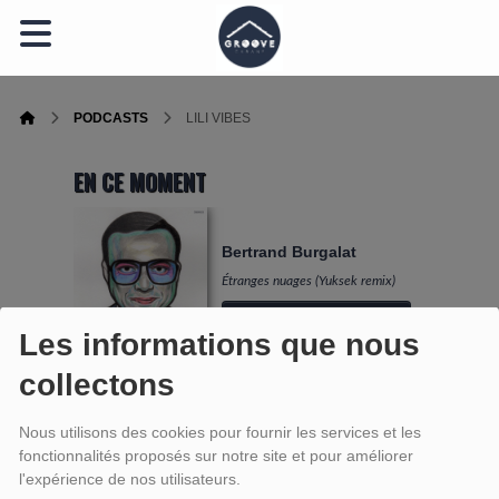
PODCASTS
LILI VIBES
EN CE MOMENT
Bertrand Burgalat
Étranges nuages (Yuksek remix)
Ecoutez maintenant
Les informations que nous
collectons
LILI VIBES
Nous utilisons des cookies pour fournir les services et les
fonctionnalités proposés sur notre site et pour améliorer
l'expérience de nos utilisateurs.