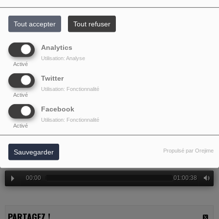
REPROCHE - EPISODE 7
Tout accepter
Tout refuser
Analytics
Utilisation: Analyse
Activé
Twitter
Utilisation: Fonctionnalité
Activé
Facebook
Utilisation: Fonctionnalité
Activé
Sampleur et sans reproche - Episode 7
Propulsé par Orejime
Sauvegarder
00:00
01:00:38
PARTAGEZ !