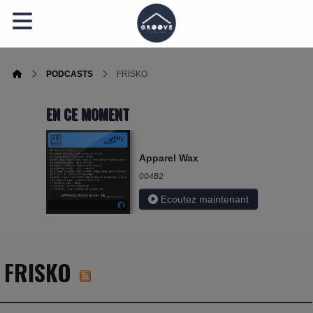
PODCASTS
FRISKO
EN CE MOMENT
Apparel Wax
004B2
Ecoutez maintenant
FRISKO