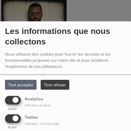
.
Les informations que nous
collectons
FRISKO - CABANE DJ #46
Nous utilisons des cookies pour fournir les services et les
fonctionnalités proposés sur notre site et pour améliorer
l'expérience de nos utilisateurs.
FRISKO - CABANE DJ #39
Tout accepter
Tout refuser
FRISKO - CABANE DJ NYE 2022
Analytics
Utilisation: Analyse
Activé
FRISKO - CABANE DJ #34
Twitter
Utilisation: Fonctionnalité
Activé